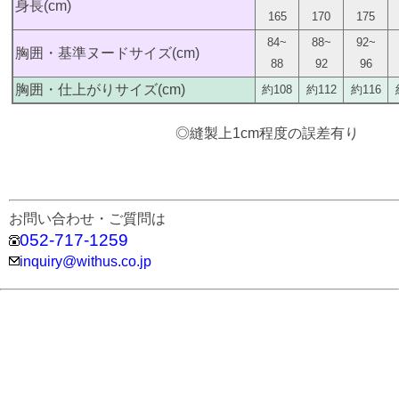
身長(cm)
165
170
175
84~
88~
92~
胸囲・基準ヌードサイズ(cm)
88
92
96
胸囲・仕上がりサイズ(cm)
約108
約112
約116
◎縫製上1cm程度の誤差有り
お問い合わせ・ご質問は
052-717-1259
inquiry@withus.co.jp