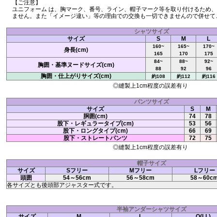
【ご注意】
ユニフォーム は、胸マーク、番号、ライン、帽子マーク等を取り付けるため
ません。また「イメージ違い」等の理由での交換も一切できませんので併せて
シャツサイズ
サイズ
S
M
L
160~
165~
170~
身長(cm)
165
170
175
84~
88~
92~
胸囲・基準ヌードサイズ(cm)
88
92
96
胸囲・仕上がりサイズ(cm)
約108
約112
約116
◎縫製上1cm程度の誤差有り
パンツサイズ
サイズ
S
M
胴囲(cm)
74
78
股下・レギュラータイプ(cm)
53
56
股下・ロングタイプ(cm)
66
69
股下・ストレートパンツ
72
75
◎縫製上1cm程度の誤差有り
帽子サイズ
サイズ
Sフリー
Mフリー
Lフリー
頭囲
54～56cm
56～58cm
58～60c
各サイズとも後頭部アジャスター式です。
半袖アンダーシャツサイズ
サイズ
M
L
O(LL)