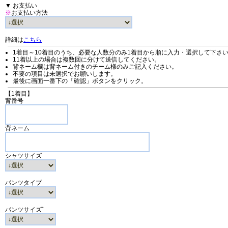
▼ お支払い
※
お支払い方法
詳細は
こちら
1着目～10着目のうち、必要な人数分のみ1着目から順に入力・選択して下さ
11着以上の場合は複数回に分けて送信してください。
背ネーム欄は背ネーム付きのチーム様のみご記入ください。
不要の項目は未選択でお願いします。
最後に画面一番下の「確認」ボタンをクリック。
【1着目】
背番号
背ネーム
シャツサイズ
パンツタイプ
パンツサイズﾞ