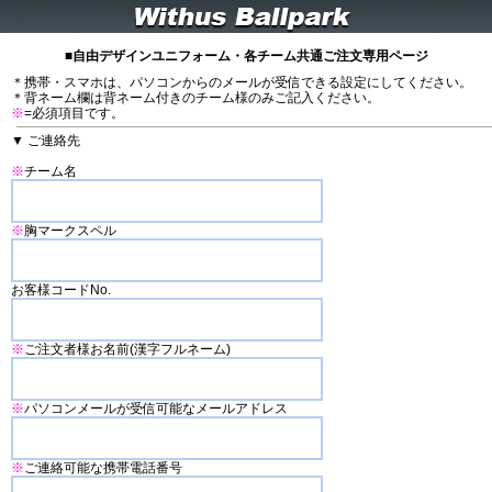
■自由デザインユニフォーム・各チーム共通ご注文専用ページ
＊携帯・スマホは、パソコンからのメールが受信できる設定にしてください。
＊背ネーム欄は背ネーム付きのチーム様のみご記入ください。
※
=必須項目です。
▼ ご連絡先
※
チーム名
※
胸マークスペル
お客様コードNo.
※
ご注文者様お名前(漢字フルネーム)
※
パソコンメールが受信可能なメールアドレス
※
ご連絡可能な携帯電話番号