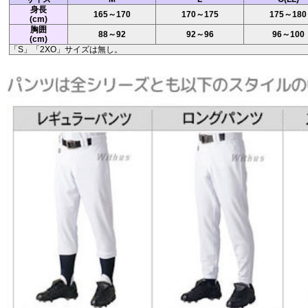
身長
165～170
170～175
175～180
(cm)
胸囲
88～92
92～96
96～100
(cm)
「S」「2XO」サイズは無し。