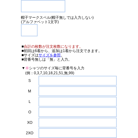
帽子マークスペル(帽子無しでは入力しない)
(アルファベット1文字)
■
合計の枚数が注文枚数になります。
■初回は6着から、追加は1着から注文できます。
■サイズは
サイズを参照
。
■背番号無しは「無」と入力。
▼
※
シャツのサイズ毎に背番号を入力
(例：0,3,7,10,18,21,51,無,99)
S
M
L
O
XO
2XO