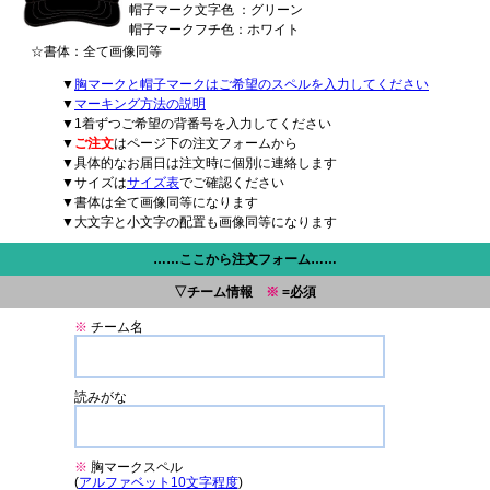
帽子マーク文字色 ：グリーン
帽子マークフチ色：ホワイト
☆書体：全て画像同等
▼
胸マークと帽子マークはご希望のスペルを入力してください
▼
マーキング方法の説明
▼1着ずつご希望の背番号を入力してください
▼
ご注文
はページ下の注文フォームから
▼具体的なお届日は注文時に個別に連絡します
▼サイズは
サイズ表
でご確認ください
▼書体は全て画像同等になります
▼大文字と小文字の配置も画像同等になります
……ここから注文フォーム……
▽チーム情報
※
=必須
※
チーム名
読みがな
※
胸マークスペル
(
アルファベット10文字程度
)