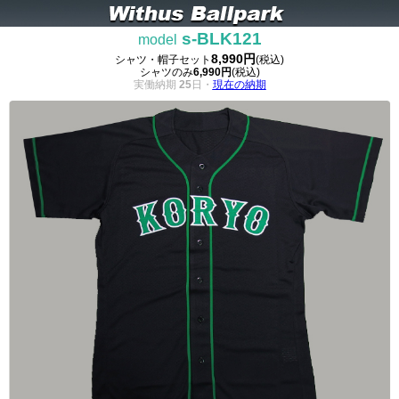
s-BLK121
model
8,990円
シャツ・帽子セット
(税込)
シャツのみ
6,990円
(税込)
実働納期
25
日・
現在の納期