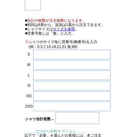
■
合計の枚数が注文枚数になります。
■初回は6着から、追加は1着から注文できます。
■シャツサイズは
サイズを参照
。
■背番号無しは「無」と入力。
※
シャツのサイズ毎に背番号(胸番号)を入力
(例：0,3,7,10,18,21,51,無,99)
S
M
L
O
XO
2XO
シャツ合計枚数→
………ココから有料オプション………
以下で「必要」を選んだお客様には、本ご注文