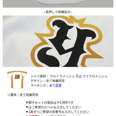
↓長押しで画像拡大↓
シャツ素材：
ウルトラメッシュ 又は
マイクロメッシュ
デザイン：全て画像同等
マーキング：全て
昇華
☆書体：全て画像同等
▼帽子セットの場合は￥5,990です
▼はご希望のスペルを入力してください
▼1着ずつご希望の背番号を入力してください