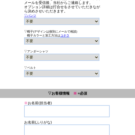
メールを受信後、当社からご連絡します。
オプション詳細は打合せをさせていただきなが
ら決めさせいただきます。
▽パンツ
▽帽子(デザインは個別にメールで相談)
帽子カラーと加工方法は
コチラ
▽アンダーシャツ
▽ベルト
▽お客様情報
※
=必須
※
お名前(担当者)
お名前(ふりがな)