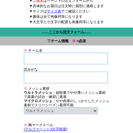
▼
ご注文
はページ下の注文フォームから
▼具体的なお届日は注文時に個別に連絡します
▼サイズは
サイズ表
でご確認ください
▼書体は全て画像同等になります
▼大文字と小文字の配置も画像同等になります
……ここから注文フォーム……
▽チーム情報
※
=必須
※
チーム名
読みがな
※
メッシュ素材
ウルトラメッシュ
：超軽量でやや薄いメッシュ素材
で真夏の試合・練習に最適
マイクロメッシュ
：やや肉厚のしっかりしたメッシュ
素材でスリーシーズン着用可能
※
胸マークスペル
(
アルファベット3文字程度
)