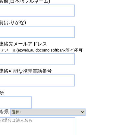
名前(日本語フルネーム)
前(ふりがな)
連絡先メールアドレス
メール(ezweb,au,docomo,softbank等々)不可
連絡可能な携帯電話番号
所
府県