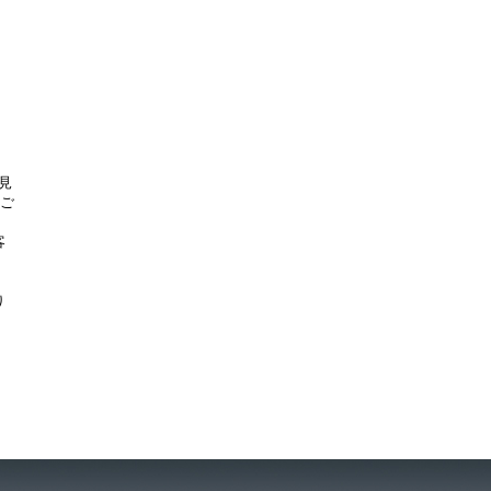
見
をご
客
り