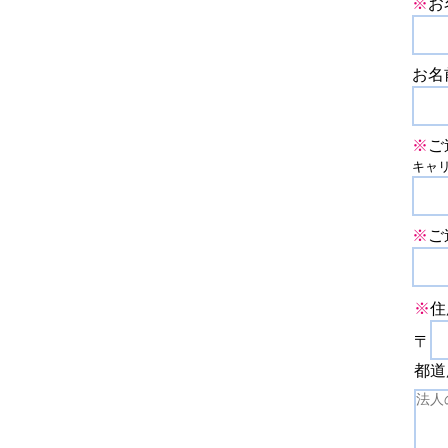
※
お
お名
※
ご
キャリア
※
ご
※
住
〒
都道