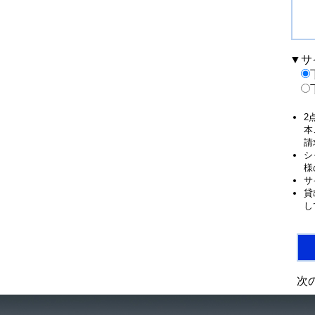
▼サ
2
本
請
シ
様
サ
貸
し
次